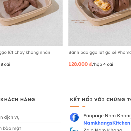
gạo lứt chay không nhân
Bánh bao gạo lứt gà xé Phoma
128.000
₫
/8 cái
/hộp 4 cái
 KHÁCH HÀNG
KẾT NỐI VỚI CHÚNG T
Fanpage Nam Khan
n dịch vụ
NamkhangsKitchen
h bảo mật
Zalo Nam Khang