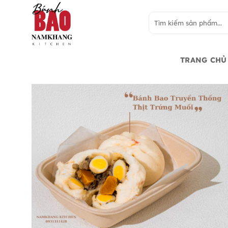
Bỏ
Tìm
qua
kiếm:
nội
dung
TRANG CHỦ