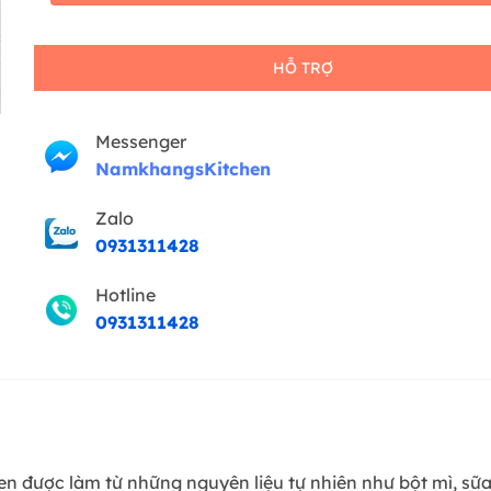
HỖ TRỢ
Messenger
NamkhangsKitchen
Zalo
0931311428
Hotline
0931311428
được làm từ những nguyên liệu tự nhiên như bột mì, sữa, 