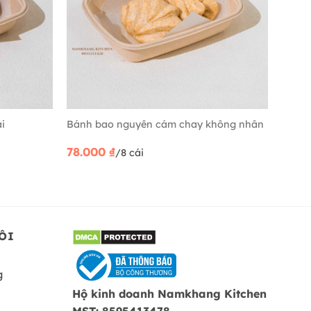
i
Bánh bao nguyên cám chay không nhân
78.000
₫
/8 cái
ÔI
g
Hộ kinh doanh Namkhang Kitchen
MST: 8595413478