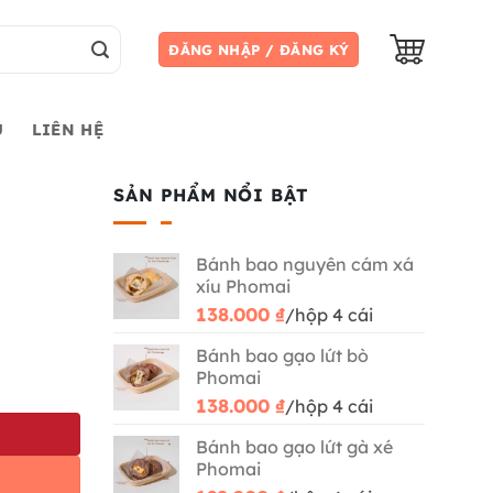
ĐĂNG NHẬP / ĐĂNG KÝ
U
LIÊN HỆ
SẢN PHẨM NỔI BẬT
Bánh bao nguyên cám xá
xíu Phomai
138.000
₫
/hộp 4 cái
Bánh bao gạo lứt bò
Phomai
138.000
₫
/hộp 4 cái
Bánh bao gạo lứt gà xé
Phomai