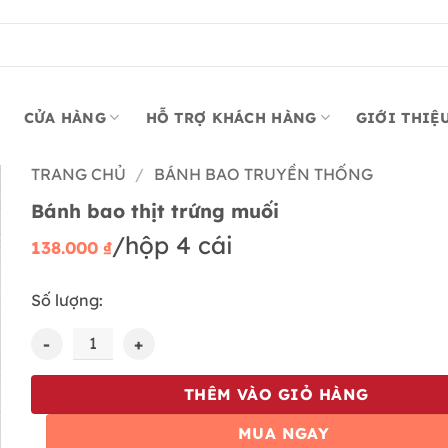
CỬA HÀNG
HỖ TRỢ KHÁCH HÀNG
GIỚI THIỆ
TRANG CHỦ
/
BÁNH BAO TRUYỀN THỐNG
Bánh bao thịt trứng muối
/hộp 4 cái
138.000
₫
Số lượng:
Bánh bao thịt trứng muối số lượng
THÊM VÀO GIỎ HÀNG
MUA NGAY