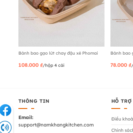
Bánh bao gạo lứt chay đậu xé Phomai
Bánh bao 
108.000
₫
78.000
₫
/hộp 4 cái
THÔNG TIN
HỖ TRỢ
Email:
Điều khoả
support@namkhangkitchen.com
Chính sác