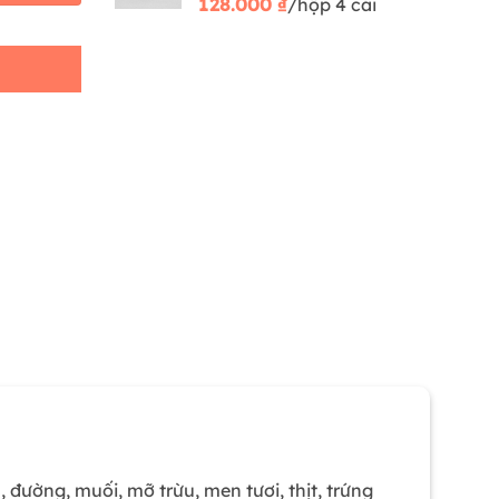
128.000
₫
/hộp 4 cái
đường, muối, mỡ trừu, men tươi, thịt, trứng