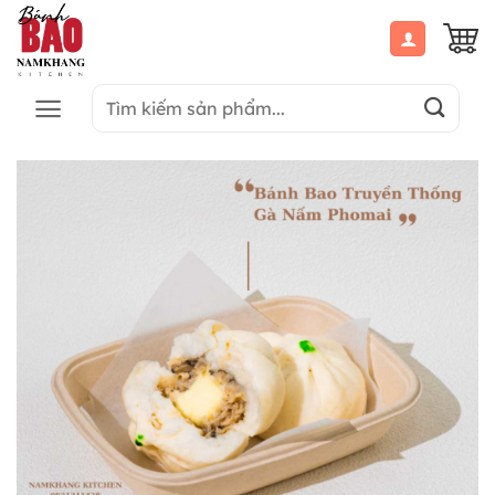
Bỏ
qua
nội
dung
Tìm
kiếm: