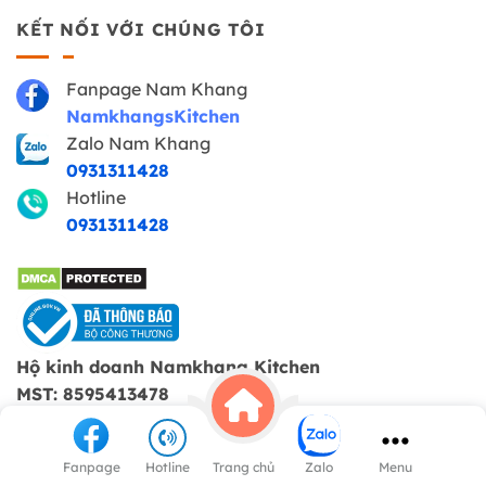
KẾT NỐI VỚI CHÚNG TÔI
Fanpage Nam Khang
NamkhangsKitchen
Zalo Nam Khang
0931311428
Hotline
0931311428
Hộ kinh doanh Namkhang Kitchen
MST: 8595413478
Copyright 2026 ©
Nam Khang Kitchen
Fanpage
Hotline
Trang chủ
Zalo
Menu