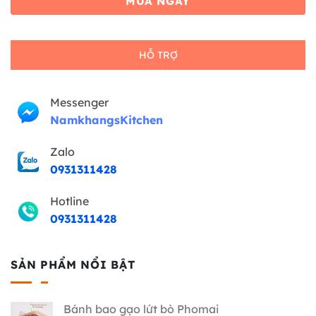
MUA NGAY
HỖ TRỢ
Messenger
NamkhangsKitchen
Zalo
0931311428
Hotline
0931311428
SẢN PHẨM NỔI BẬT
Bánh bao gạo lứt bò Phomai