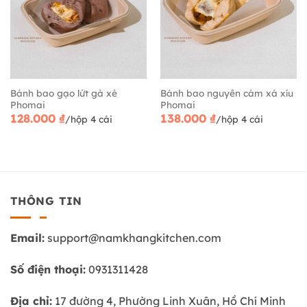
Bánh bao gạo lứt gà xé
Bánh bao nguyên cám xá xíu
Phomai
Phomai
128.000
₫
138.000
₫
/hộp 4 cái
/hộp 4 cái
THÔNG TIN
Email:
support@namkhangkitchen.com
Số điện thoại:
0931311428
Địa chỉ:
17 đường 4, Phường Linh Xuân, Hồ Chí Minh