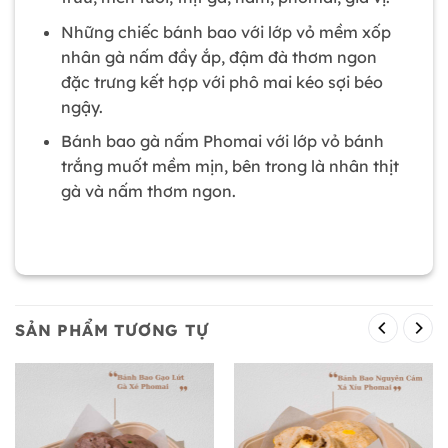
Những chiếc bánh bao với lớp vỏ mềm xốp
nhân gà nấm đầy ắp, đậm đà thơm ngon
đặc trưng kết hợp với phô mai kéo sợi béo
ngậy.
Bánh bao gà nấm Phomai với lớp vỏ bánh
trắng muốt mềm mịn, bên trong là nhân thịt
gà và nấm thơm ngon.
SẢN PHẨM TƯƠNG TỰ