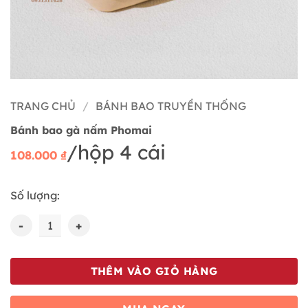
TRANG CHỦ
/
BÁNH BAO TRUYỀN THỐNG
Bánh bao gà nấm Phomai
/hộp 4 cái
108.000
₫
Số lượng:
Bánh bao gà nấm Phomai số lượng
THÊM VÀO GIỎ HÀNG