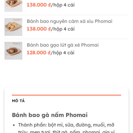
138.000
₫
/hộp 4 cái
Bánh bao nguyên cám xá xíu Phomai
138.000
₫
/hộp 4 cái
Bánh bao gạo lứt gà xé Phomai
128.000
₫
/hộp 4 cái
MÔ TẢ
Bánh bao gà nấm Phomai
Thành phần: bột mì, sữa, đường, muối, mỡ
trừu, men tươi, thịt gà, nấm, phomai, gia vị.